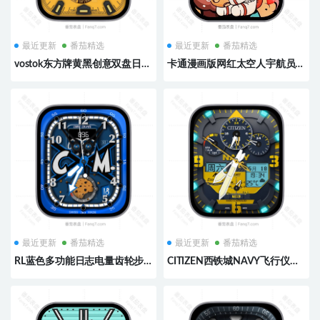
最近更新
番茄精选
最近更新
番茄精选
vostok东方牌黄黑创意双盘日历
卡通漫画版网红太空人宇航员彩
表盘.clock&clock2
色表盘.clock&clock2
最近更新
番茄精选
最近更新
番茄精选
RL蓝色多功能日志电量齿轮步
CITIZEN西铁城NAVY飞行仪表
数刻度指针单盘表
黄灰配色数字时间天气电量三盘
盘.clock&clock2
ultra表盘.clock&clock2