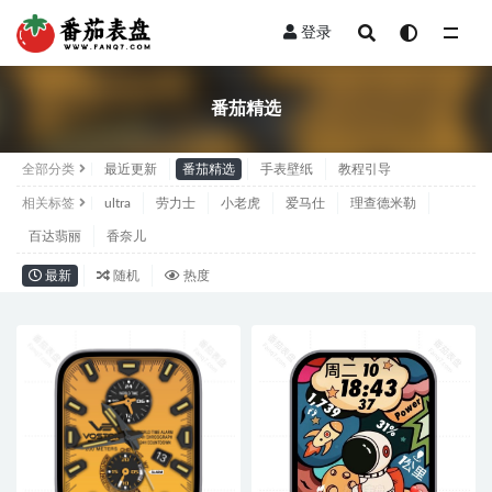
登录
番茄精选
番茄精选
全部分类
最近更新
番茄精选
手表壁纸
教程引导
相关标签
ultra
劳力士
小老虎
爱马仕
理查德米勒
百达翡丽
香奈儿
最新
随机
热度