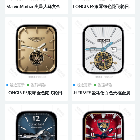
MarvinMartian火星人马文金属
LONGINES浪琴银色陀飞轮日志
边框电量步数多功能刻度指针
指针表盘.clock&clock2
ultra表盘.clock&clock2
最近更新
番茄精选
最近更新
番茄精选
LONGINES浪琴金色陀飞轮日志
.HERMES爱马仕白色无框金属
指针表盘.clock&clock2
陀飞轮日志指针表
盘.clock&clock2