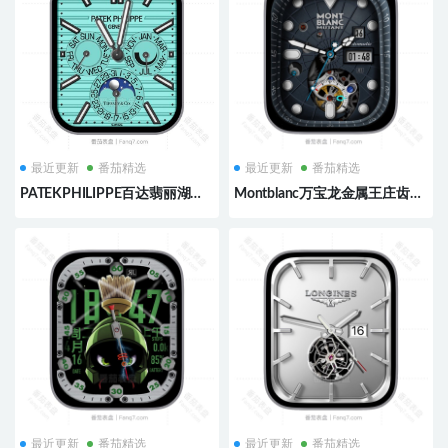
最近更新
番茄精选
最近更新
番茄精选
PATEKPHILIPPE百达翡丽湖高
Montblanc万宝龙金属王庄齿轮
级蓝绿色月相表盘.clock&clock2
日志数字时间刻度指针ultra表
盘.clock&clock2
最近更新
番茄精选
最近更新
番茄精选