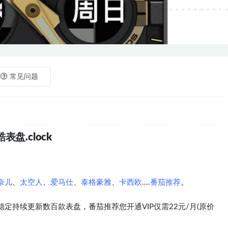
常见问题
表盘.clock
奈儿
、
太空人
、
爱马仕
、
泰格豪雅
、
卡西欧
....
番茄推荐
。
定持续更新数百款表盘，番茄推荐您开通VIP仅需22元/月(原价