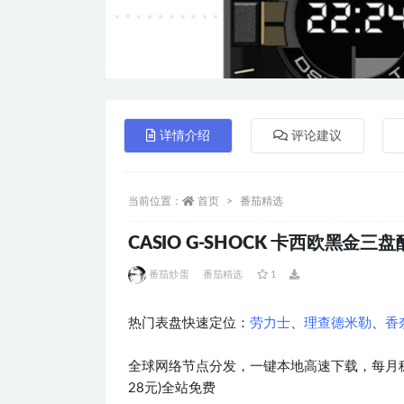
详情介绍
评论建议
当前位置：
首页
番茄精选
CASIO G-SHOCK 卡西欧黑金三盘酷
番茄炒蛋
番茄精选
1
热门表盘快速定位：
劳力士
、
理查德米勒
、
香
全球网络节点分发，一键本地高速下载，每月稳
28元)全站免费