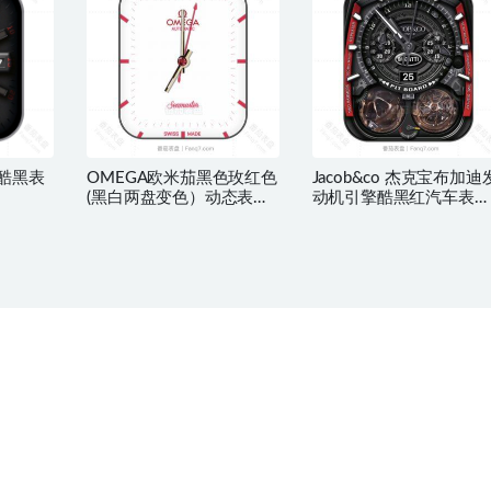
比酷黑表
OMEGA欧米茄黑色玫红色
Jacob&co 杰克宝布加迪
(黑白两盘变色）动态表盘
动机引擎酷黑红汽车表
外测速仪圈.clock
盘.clock