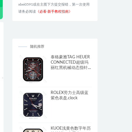
xbei0591或在主图下方提交报错，第一次使用
请务必阅读
《必看·新手教程指南》
随机推荐
泰格豪雅TAG HEUER
CONNECTED超级玛
丽红黑机械动态指针
三盘 表
盘.clock&clcok2
ROLEX劳力士高级蓝
紫色表盘.clock
KUOE浅黄色数字年历