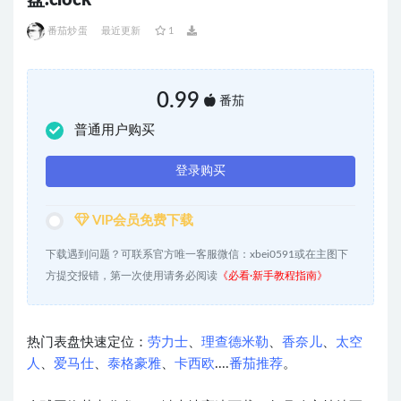
盘.clock
番茄炒蛋
最近更新
1
0.99
番茄
普通用户购买
登录购买
VIP会员免费下载
下载遇到问题？可联系官方唯一客服微信：xbei0591或在主图下
方提交报错，第一次使用请务必阅读
《必看·新手教程指南》
热门表盘快速定位：
劳力士
、
理查德米勒
、
香奈儿
、
太空
人
、
爱马仕
、
泰格豪雅
、
卡西欧
....
番茄推荐
。