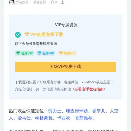
番茄炒蛋
最近更新
0
VIP专属资源
VIP会员免费下载
以下会员可免费获取本资源
包月VIP
包年VIP
终身VIP
升级VIP免费下载
下载遇到问题？可联系官方唯一客服微信：xbei0591或在主图下
方提交报错，第一次使用请务必阅读
《必看·新手教程指南》
热门表盘快速定位：
劳力士
、
理查德米勒
、
香奈儿
、
太空
人
、
爱马仕
、
泰格豪雅
、
卡西欧
....
番茄推荐
。