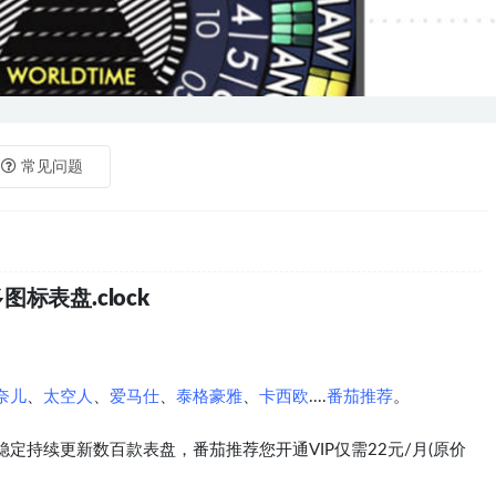
常见问题
图标表盘.clock
奈儿
、
太空人
、
爱马仕
、
泰格豪雅
、
卡西欧
....
番茄推荐
。
定持续更新数百款表盘，番茄推荐您开通VIP仅需22元/月(原价