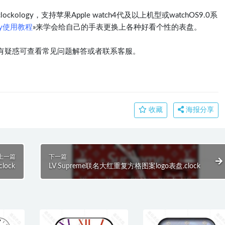
logy，支持苹果Apple watch4代及以上机型或watchOS9.0系
ogy使用教程
»来学会给自己的手表更换上各种好看个性的表盘。
有疑惑可查看常见问题解答或者联系客服。
收藏
海报分享
上一篇
下一篇
lock
LV Supreme联名大红重复方格图案logo表盘.clock