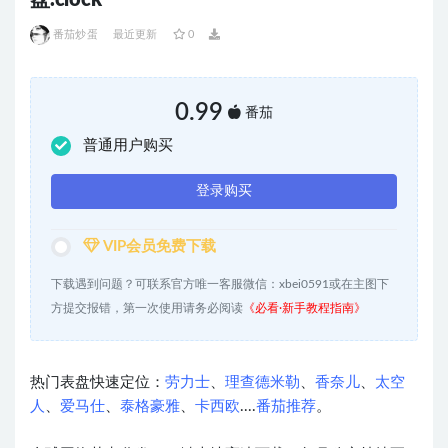
盘.clock
番茄炒蛋
最近更新
0
0.99
番茄
普通用户购买
登录购买
VIP会员免费下载
下载遇到问题？可联系官方唯一客服微信：xbei0591或在主图下
方提交报错，第一次使用请务必阅读
《必看·新手教程指南》
热门表盘快速定位：
劳力士
、
理查德米勒
、
香奈儿
、
太空
人
、
爱马仕
、
泰格豪雅
、
卡西欧
....
番茄推荐
。