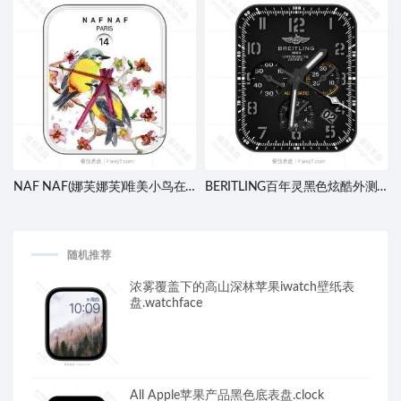
NAF NAF(娜芙娜芙)唯美小鸟在
BERITLING百年灵黑色炫酷外测
花枝上表盘.clock
速仪圈高级表盘.clock
随机推荐
浓雾覆盖下的高山深林苹果iwatch壁纸表
盘.watchface
All Apple苹果产品黑色底表盘.clock