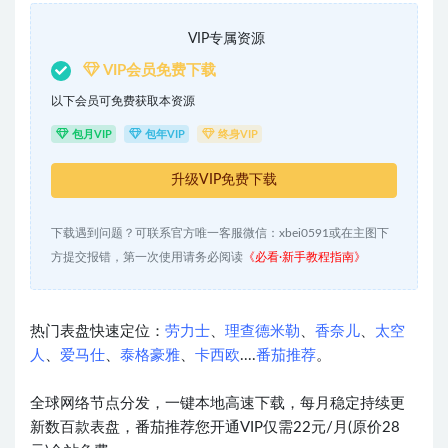
VIP专属资源
VIP会员免费下载
以下会员可免费获取本资源
包月VIP
包年VIP
终身VIP
升级VIP免费下载
下载遇到问题？可联系官方唯一客服微信：xbei0591或在主图下
方提交报错，第一次使用请务必阅读
《必看·新手教程指南》
热门表盘快速定位：
劳力士
、
理查德米勒
、
香奈儿
、
太空
人
、
爱马仕
、
泰格豪雅
、
卡西欧
....
番茄推荐
。
全球网络节点分发，一键本地高速下载，每月稳定持续更
新数百款表盘，番茄推荐您开通VIP仅需22元/月(原价28