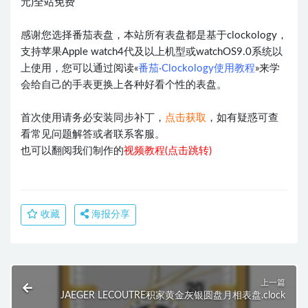
元)全站免费
感谢您选择番茄表盘，本站所有表盘都是基于clockology，
支持苹果Apple watch4代及以上机型或watchOS9.0系统以
上使用，您可以通过阅读«
番茄·Clockology使用教程
»来学
会给自己的手表更换上各种好看个性的表盘。
首次使用请务必安装同步补丁，
点击获取
，如有疑惑可查
看常见问题解答或者联系客服。
也可以翻阅我们制作的
视频教程(点击跳转)
收藏
海报分享
上一篇
JAEGER LECOUTRE积家黄金灰银圆盘月相表盘.clock