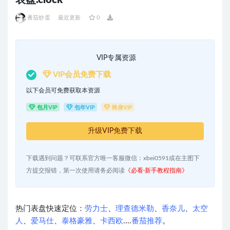
表盘.clock
番茄炒蛋
最近更新
0
VIP专属资源
VIP会员免费下载
以下会员可免费获取本资源
包月VIP
包年VIP
终身VIP
升级VIP免费下载
下载遇到问题？可联系官方唯一客服微信：xbei0591或在主图下
方提交报错，第一次使用请务必阅读
《必看·新手教程指南》
热门表盘快速定位：
劳力士
、
理查德米勒
、
香奈儿
、
太空
人
、
爱马仕
、
泰格豪雅
、
卡西欧
....
番茄推荐
。