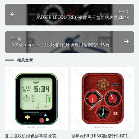
上一篇
JAEGER LECOUTRE积家酷黑三盘简约表盘.clock
下一篇
浪琴表Longines心月系列白色珍珠母贝蓝钢指针钻石镶
嵌.clock
相关文章
复古游戏机绿色屏幕笑脸表
百年灵BREITING航空计时B01曼