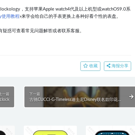
logy，支持苹果Apple watch4代及以上机型或watchOS9.0系
ogy使用教程
»来学会给自己的手表更换上各种好看个性的表盘。
有疑惑可查看常见问题解答或者联系客服。
收藏
海报分享
上一篇
下一篇
ock
古驰CUCCI-G-Timeless迪士尼Disney联名款印花表
盘唐老鸭.clock