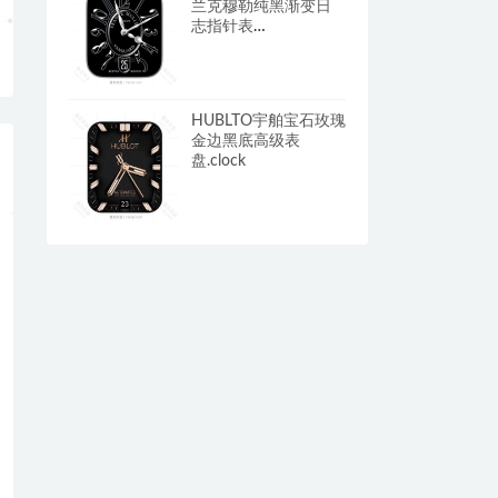
兰克穆勒纯黑渐变日
志指针表
盘.clock&clock2
HUBLTO宇舶宝石玫瑰
金边黑底高级表
盘.clock