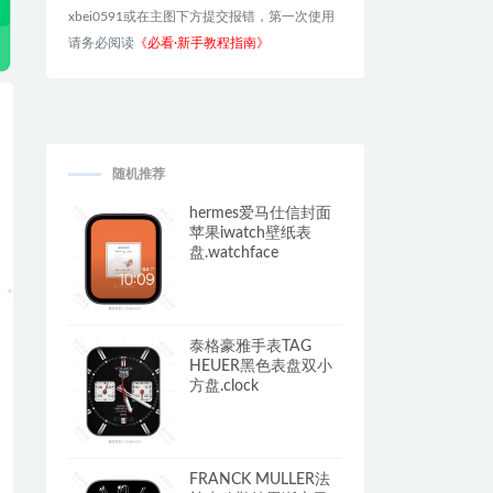
xbei0591或在主图下方提交报错，第一次使用
请务必阅读
《必看·新手教程指南》
随机推荐
hermes爱马仕信封面
苹果iwatch壁纸表
盘.watchface
泰格豪雅手表TAG
HEUER黑色表盘双小
方盘.clock
FRANCK MULLER法