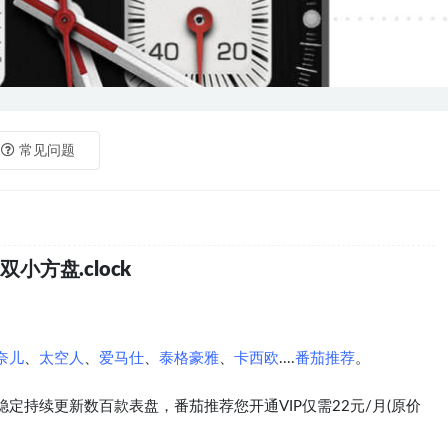
常见问题
小方盘.clock
奈儿
、
太空人
、
爱马仕
、
泰格豪雅
、
卡西欧
....
番茄推荐
。
定持续更新数百款表盘，番茄推荐您开通VIP仅需22元/月(原价