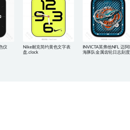
红色仪
Nike耐克简约黄色文字表
INVICTA英弗他NFL 迈
盘.clock
海豚队金属齿轮日志刻度
指针表盘.clock&clock2