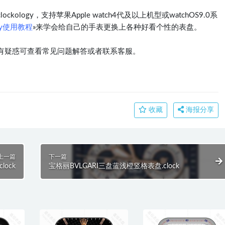
logy，支持苹果Apple watch4代及以上机型或watchOS9.0系
ogy使用教程
»来学会给自己的手表更换上各种好看个性的表盘。
有疑惑可查看常见问题解答或者联系客服。
收藏
海报分享
上一篇
下一篇
lock
宝格丽BVLGARI三盘蓝浅橙竖格表盘.clock