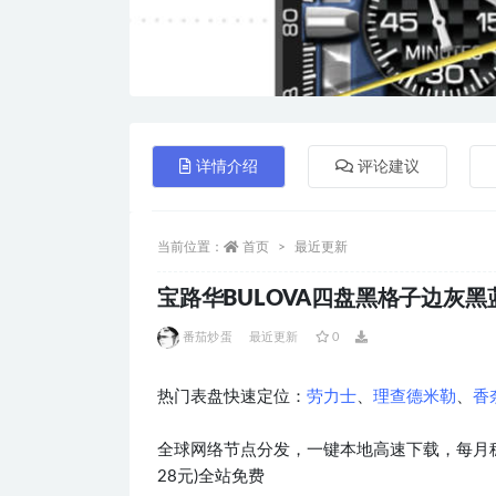
详情介绍
评论建议
当前位置：
首页
最近更新
宝路华BULOVA四盘黑格子边灰黑蓝黄
番茄炒蛋
最近更新
0
热门表盘快速定位：
劳力士
、
理查德米勒
、
香
全球网络节点分发，一键本地高速下载，每月稳
28元)全站免费