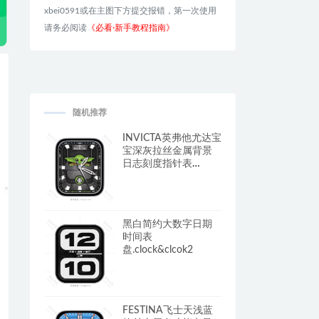
xbei0591或在主图下方提交报错，第一次使用
请务必阅读
《必看·新手教程指南》
随机推荐
INVICTA英弗他尤达宝
宝深灰拉丝金属背景
日志刻度指针表
盘.clock&clock2
黑白简约大数字日期
时间表
盘.clock&clcok2
FESTINA飞士天浅蓝