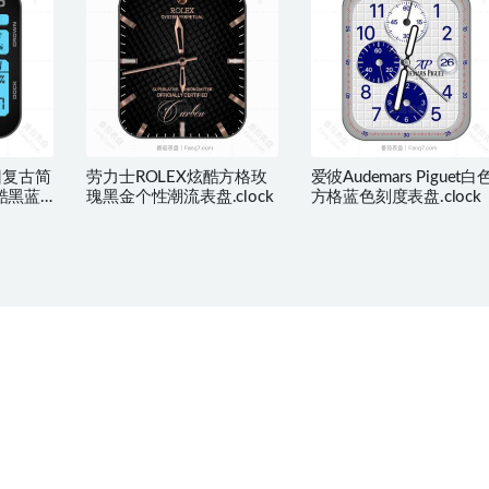
旧复古简
劳力士ROLEX炫酷方格玫
爱彼Audemars Piguet白
酷黑蓝
瑰黑金个性潮流表盘.clock
方格蓝色刻度表盘.clock