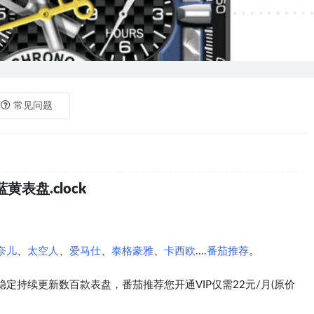
常见问题
表盘.clock
奈儿
、
太空人
、
爱马仕
、
泰格豪雅
、
卡西欧
....
番茄推荐
。
定持续更新数百款表盘，番茄推荐您开通VIP仅需22元/月(原价