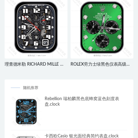
跳表盘.clock
理查德米勒 RICHARD MILLE 复
ROLEX劳力士绿黑色仪表高级镶
古机械齿轮灰色指针动态单盘表
钻三盘式指针表盘.clock&clcok2
盘.clock&clcok2
随机推荐
Rebellion 瑞柏麟黑色底蜂窝蓝色刻度表
盘.clock
卡西欧Casio 银光面经典简约表盘.clock