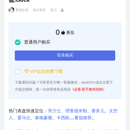
盘.clock
番茄炒蛋
最近更新
0
0
番茄
普通用户购买
登录购买
VIP会员免费下载
下载遇到问题？可联系官方唯一客服微信：xbei0591或在主图下
方提交报错，第一次使用请务必阅读
《必看·新手教程指南》
热门表盘快速定位：
劳力士
、
理查德米勒
、
香奈儿
、
太空
人
、
爱马仕
、
泰格豪雅
、
卡西欧
....
番茄推荐
。