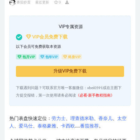
番茄炒蛋
最近更新
0
VIP专属资源
VIP会员免费下载
以下会员可免费获取本资源
包月VIP
包年VIP
终身VIP
升级VIP免费下载
下载遇到问题？可联系官方唯一客服微信：xbei0591或在主图下
方提交报错，第一次使用请务必阅读
《必看·新手教程指南》
热门表盘快速定位：
劳力士
、
理查德米勒
、
香奈儿
、
太空
人
、
爱马仕
、
泰格豪雅
、
卡西欧
....
番茄推荐
。