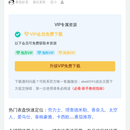
番茄炒蛋
最近更新
0
VIP专属资源
VIP会员免费下载
以下会员可免费获取本资源
包月VIP
包年VIP
终身VIP
升级VIP免费下载
下载遇到问题？可联系官方唯一客服微信：xbei0591或在主图下
方提交报错，第一次使用请务必阅读
《必看·新手教程指南》
热门表盘快速定位：
劳力士
、
理查德米勒
、
香奈儿
、
太空
人
、
爱马仕
、
泰格豪雅
、
卡西欧
....
番茄推荐
。