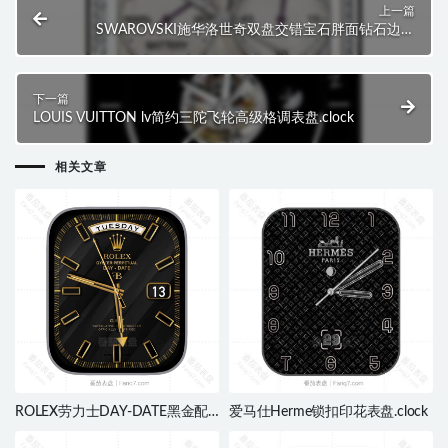
上一篇
SWAROVSKI施华洛世奇双盘交错宝石胖面钻石边表
盘.clock
下一篇
LOUIS VUITTON lv简约三陀飞轮高级格调表盘.clock
相关文章
ROLEX劳力士DAY-DATE黑金配
爱马仕Herme锁扣印花表盘.clock
色金色刻度指针日志ultra表
盘.clock&clock2