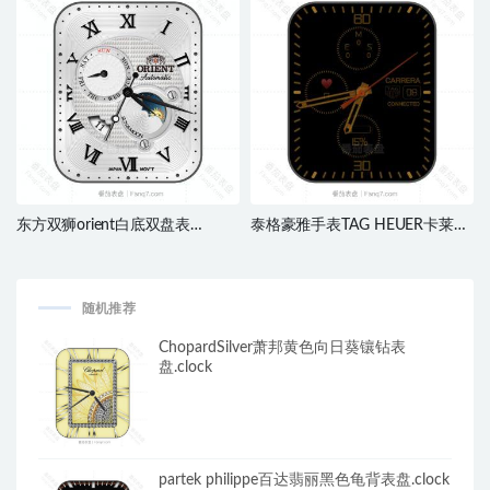
东方双狮orient白底双盘表
泰格豪雅手表TAG HEUER卡莱拉
盘.clock
沉稳黑配橙表盘.clock
随机推荐
ChopardSilver萧邦黄色向日葵镶钻表
盘.clock
partek philippe百达翡丽黑色龟背表盘.clock