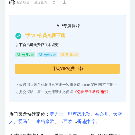
番茄炒蛋
最近更新
0
VIP专属资源
VIP会员免费下载
以下会员可免费获取本资源
包月VIP
包年VIP
终身VIP
升级VIP免费下载
下载遇到问题？可联系官方唯一客服微信：xbei0591或在主图下
方提交报错，第一次使用请务必阅读
《必看·新手教程指南》
热门表盘快速定位：
劳力士
、
理查德米勒
、
香奈儿
、
太空
人
、
爱马仕
、
泰格豪雅
、
卡西欧
....
番茄推荐
。