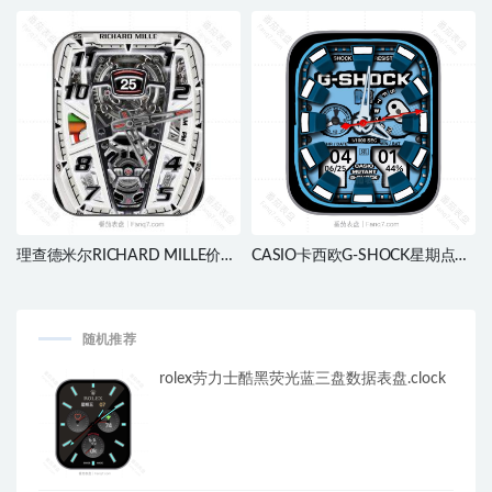
表盘.clock
钻蓝色五叶草日志表
盘.clock&clcok2
理查德米尔RICHARD MILLE价值
CASIO卡西欧G-SHOCK星期点了
752万男士系列RM 40-1白色机械
日志刻度指针ultra表
表盘.clock
盘.clock&clock2
随机推荐
rolex劳力士酷黑荧光蓝三盘数据表盘.clock