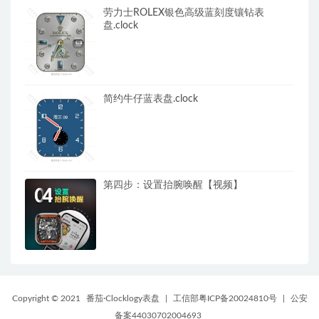
劳力士ROLEX银色高级蓝刻度镶钻表
盘.clock
简约牛仔蓝表盘.clock
第四步：设置抬腕唤醒【视频】
Copyright © 2021
番茄·Clocklogy表盘
|
工信部粤ICP备20024810号
|
公安
备案44030702004693