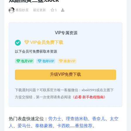
炫酷黑黄三盘.clock
番茄炒蛋
最近更新
1
VIP专属资源
VIP会员免费下载
以下会员可免费获取本资源
包月VIP
包年VIP
终身VIP
升级VIP免费下载
下载遇到问题？可联系官方唯一客服微信：xbei0591或在主图下
方提交报错，第一次使用请务必阅读
《必看·新手教程指南》
热门表盘快速定位：
劳力士
、
理查德米勒
、
香奈儿
、
太空
人
、
爱马仕
、
泰格豪雅
、
卡西欧
....
番茄推荐
。