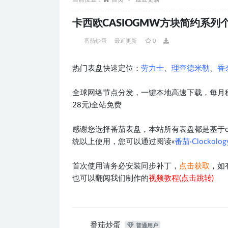
卡西欧CASIOGMW方块简约系列个性
番茄炒蛋
最近更新
0
热门表盘快速定位：
劳力士
、
理查德米勒
、
香
全球网络节点分发，一键本地高速下载，每月稳
28元)全站免费
感谢您选择番茄表盘，本站所有表盘都是基于clocko
统以上使用，您可以通过阅读«
番茄·Clockol
首次使用请务必安装同步补丁，
点击获取
，如
也可以翻阅我们制作的
视频教程(点击跳转)
番茄炒蛋
普通用户