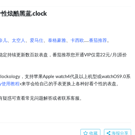
炫酷黑蓝.clock
奈儿
、
太空人
、
爱马仕
、
泰格豪雅
、
卡西欧
....
番茄推荐
。
定持续更新数百款表盘，番茄推荐您开通VIP仅需22元/月(原价
logy，支持苹果Apple watch4代及以上机型或watchOS9.0系
ogy使用教程
»来学会给自己的手表更换上各种好看个性的表盘。
有疑惑可查看常见问题解答或者联系客服。
收藏
海报分享