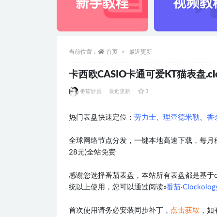
当前位置：
首页
最近更新
卡西欧CASIO卡通可爱KT猫表盘.clo
番茄炒蛋
最近更新
3
热门表盘快速定位：
劳力士
、
理查德米勒
、
香
全球网络节点分发，一键本地高速下载，每月稳
28元)全站免费
感谢您选择番茄表盘，本站所有表盘都是基于clocko
统以上使用，您可以通过阅读«
番茄·Clockol
首次使用请务必安装同步补丁，
点击获取
，如