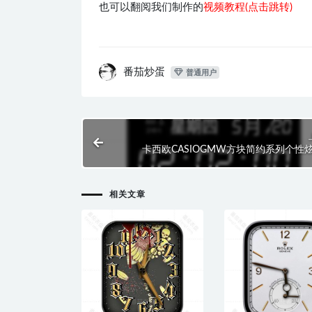
也可以翻阅我们制作的
视频教程(点击跳转)
番茄炒蛋
普通用户
卡西欧CASIOGMW方块简约系列个性
白.
相关文章