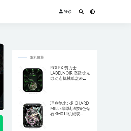
登录
随机推荐
ROLEX 劳力士
LABELNOIR 高级荧光
绿动态机械单盘表
盘.clock&clcok2
理查德米尔RICHARD
MILLE翡翠蟒蛇粉色钻
石RM014机械表
盘.clock