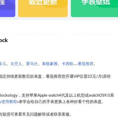
ck
奈儿
、
太空人
、
爱马仕
、
泰格豪雅
、
卡西欧
....
番茄推荐
。
定持续更新数百款表盘，番茄推荐您开通VIP仅需22元/月(原价
logy，支持苹果Apple watch4代及以上机型或watchOS9.0系
ogy使用教程
»来学会给自己的手表更换上各种好看个性的表盘。
有疑惑可查看常见问题解答或者联系客服。