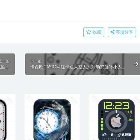
收藏
海报分享
上一篇
下一篇
炫酷黑
卡西欧CASIO网红卡通太空人系列动态旋转小人黑
clock
白简约表盘.clock