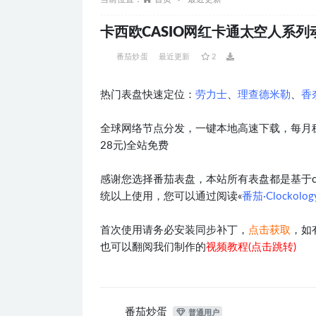
卡西欧CASIO网红卡通太空人系列动
番茄炒蛋
最近更新
2
热门表盘快速定位：
劳力士
、
理查德米勒
、
香
全球网络节点分发，一键本地高速下载，每月稳
28元)全站免费
感谢您选择番茄表盘，本站所有表盘都是基于clocko
统以上使用，您可以通过阅读«
番茄·Clockol
首次使用请务必安装同步补丁，
点击获取
，如
也可以翻阅我们制作的
视频教程(点击跳转)
番茄炒蛋
普通用户