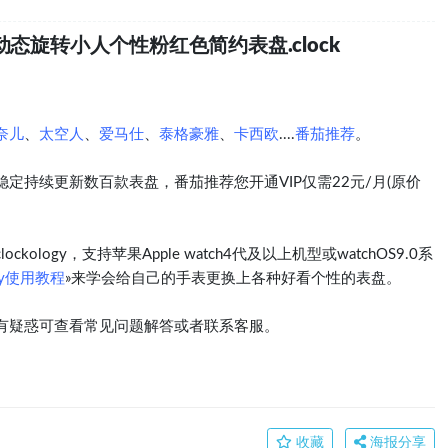
态旋转小人个性粉红色简约表盘.clock
奈儿
、
太空人
、
爱马仕
、
泰格豪雅
、
卡西欧
....
番茄推荐
。
定持续更新数百款表盘，番茄推荐您开通VIP仅需22元/月(原价
logy，支持苹果Apple watch4代及以上机型或watchOS9.0系
ogy使用教程
»来学会给自己的手表更换上各种好看个性的表盘。
有疑惑可查看常见问题解答或者联系客服。
收藏
海报分享