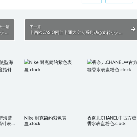
上一篇
下一篇
小人个
卡西欧CASIO网红卡通太空人系列动态旋转小人炫
ock
酷黑简约表盘.clock
使型海蓝
Nike 耐克简约紫色表
香奈儿CHANEL中古方糖
指针表
盘.clock
香水表盘粉色.clock