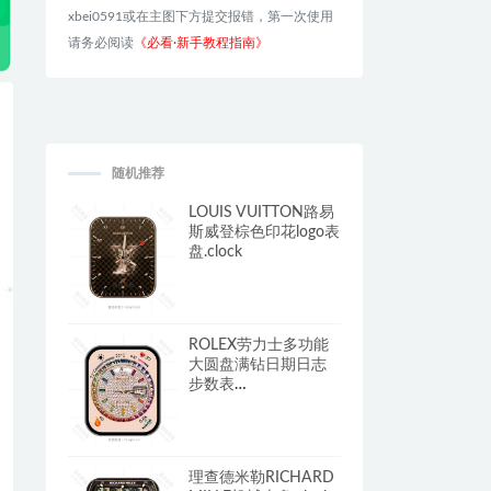
xbei0591或在主图下方提交报错，第一次使用
请务必阅读
《必看·新手教程指南》
随机推荐
LOUIS VUITTON路易
斯威登棕色印花logo表
盘.clock
ROLEX劳力士多功能
大圆盘满钻日期日志
步数表
盘.clock&clcok2
理查德米勒RICHARD