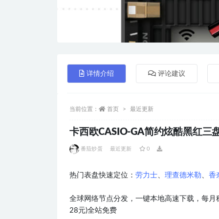
详情介绍
评论建议
当前位置：
首页
最近更新
卡西欧CASIO-GA简约炫酷黑红三盘指
番茄炒蛋
最近更新
0
热门表盘快速定位：
劳力士
、
理查德米勒
、
香
全球网络节点分发，一键本地高速下载，每月稳
28元)全站免费