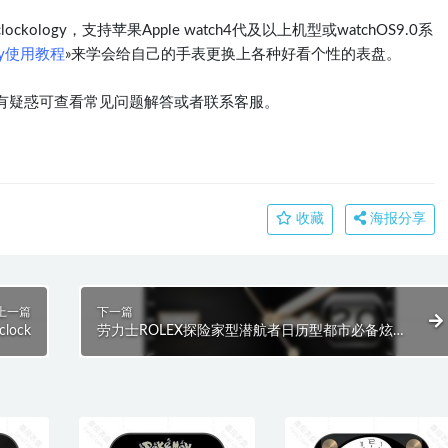
logy，支持苹果Apple watch4代及以上机型或watchOS9.0系
ogy使用教程
»来学会给自己的手表更换上各种好看个性的表盘。
有疑惑可查看常见问题解答或者联系客服。
收藏
海报分享
上一篇
下一篇
ock
劳力士ROLEX探险家型潜航者日历型都市必备炫酷
黑指针金简约时尚职场.clock