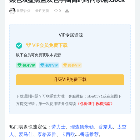
黑色表盘黑蓝双色字圈简约时尚职场.clock
番茄炒蛋
最近更新
0
VIP专属资源
VIP会员免费下载
以下会员可免费获取本资源
包月VIP
包年VIP
终身VIP
升级VIP免费下载
下载遇到问题？可联系官方唯一客服微信：xbei0591或在主图下
方提交报错，第一次使用请务必阅读
《必看·新手教程指南》
热门表盘快速定位：
劳力士
、
理查德米勒
、
香奈儿
、
太空
人
、
爱马仕
、
泰格豪雅
、
卡西欧
....
番茄推荐
。