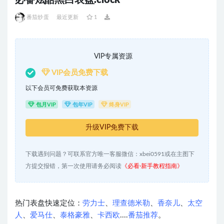
必备炫酷黑白表盘.clock
番茄炒蛋
最近更新
1
VIP专属资源
VIP会员免费下载
以下会员可免费获取本资源
包月VIP
包年VIP
终身VIP
升级VIP免费下载
下载遇到问题？可联系官方唯一客服微信：xbei0591或在主图下
方提交报错，第一次使用请务必阅读
《必看·新手教程指南》
热门表盘快速定位：
劳力士
、
理查德米勒
、
香奈儿
、
太空
人
、
爱马仕
、
泰格豪雅
、
卡西欧
....
番茄推荐
。