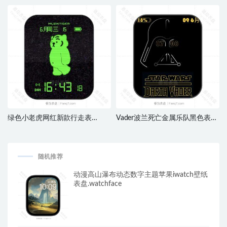
方格色彩uItra表盘.clock&clcok2
测速仪.clock
绿色小老虎网红新款行走表
Vader波兰死亡金属乐队黑色表
盘.clock
盘.clock
随机推荐
动漫高山瀑布动态数字主题苹果iwatch壁纸
表盘.watchface