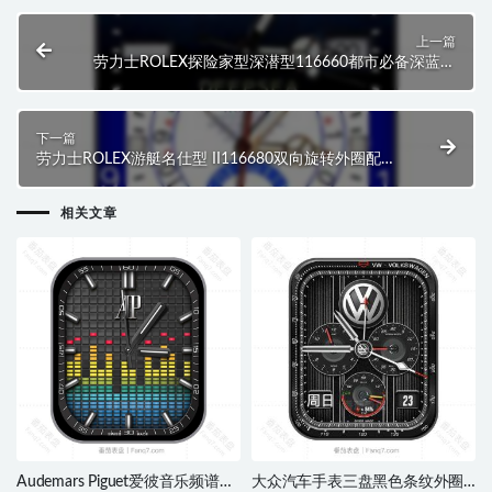
上一篇
劳力士ROLEX探险家型深潜型116660都市必备深蓝渐
变指针黑.clock
下一篇
劳力士ROLEX游艇名仕型 II116680双向旋转外圈配蓝
色Cerachrom字圈蓝白表盘.clock
相关文章
Audemars Piguet爱彼音乐频谱小
大众汽车手表三盘黑色条纹外圈