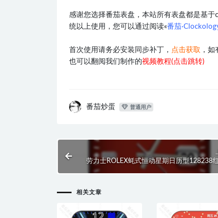
感谢您选择番茄表盘，本站所有表盘都是基于clocko
统以上使用，您可以通过阅读«
番茄·Clockol
首次使用请务必安装同步补丁，
点击获取
，如
也可以翻阅我们制作的
视频教程(点击跳转)
番茄炒蛋
普通用户
劳力士ROLEX蚝式恒动星期日历型128238
石表盘.c
相关文章