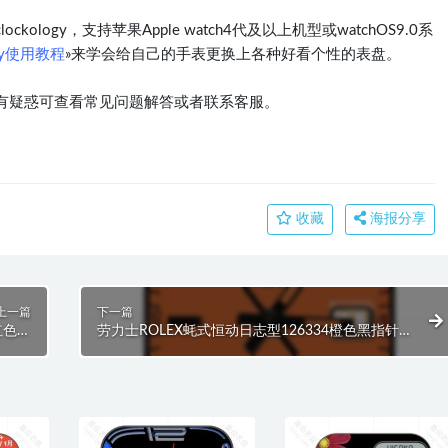
logy，支持苹果Apple watch4代及以上机型或watchOS9.0系
ogy使用教程
»来学会给自己的手表更换上各种好看个性的表盘。
有疑惑可查看常见问题解答或者联系客服。
收藏
海报分享
上一篇
下一篇
红色钻
劳力士ROLEX蚝式恒动日志型126334橙色黑指针
lock
表盘.clock