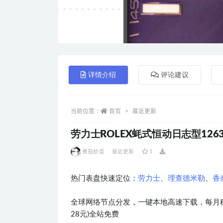
详情介绍
评论建议
当前位置：
首页
最近更新
劳力士ROLEX蚝式恒动日志型1263
番茄炒蛋
最近更新
1
热门表盘快速定位：
劳力士
、
理查德米勒
、
香
全球网络节点分发，一键本地高速下载，每月稳
28元)全站免费