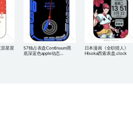
白双层星星
S7独占表盘Continuum黑
日本漫画《全职猎人》
底深蓝色apple动态
Hisoka西索表盘.clock
版.clock