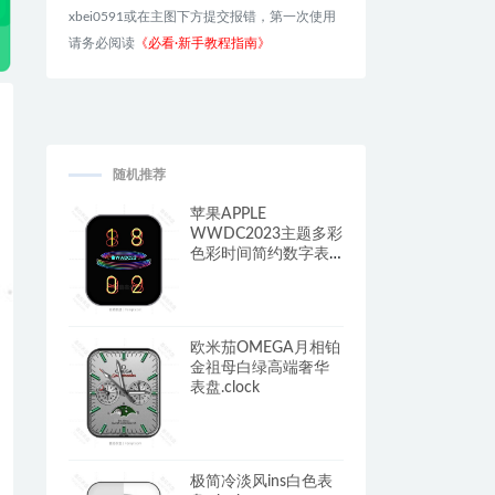
xbei0591或在主图下方提交报错，第一次使用
请务必阅读
《必看·新手教程指南》
随机推荐
苹果APPLE
WWDC2023主题多彩
色彩时间简约数字表
盘.clock&clcok2
欧米茄OMEGA月相铂
金祖母白绿高端奢华
表盘.clock
极简冷淡风ins白色表