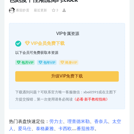
色刻度个性潮流简约.clock
番茄炒蛋
最近更新
3
VIP专属资源
VIP会员免费下载
以下会员可免费获取本资源
包月VIP
包年VIP
终身VIP
升级VIP免费下载
下载遇到问题？可联系官方唯一客服微信：xbei0591或在主图下
方提交报错，第一次使用请务必阅读
《必看·新手教程指南》
热门表盘快速定位：
劳力士
、
理查德米勒
、
香奈儿
、
太空
人
、
爱马仕
、
泰格豪雅
、
卡西欧
....
番茄推荐
。