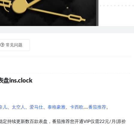
常见问题
ns.clock
奈儿
、
太空人
、
爱马仕
、
泰格豪雅
、
卡西欧
....
番茄推荐
。
定持续更新数百款表盘，番茄推荐您开通VIP仅需22元/月(原价