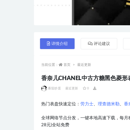
详情介绍
评论建议
当前位置：
首页
最近更新
香奈儿CHANEL中古方糖黑色菱形表盘i
番茄炒蛋
最近更新
0
热门表盘快速定位：
劳力士
、
理查德米勒
、
香
全球网络节点分发，一键本地高速下载，每月稳
28元)全站免费