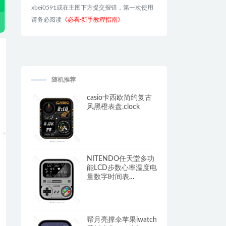
xbei0591或在主图下方提交报错，第一次使用
请务必阅读
《必看·新手教程指南》
随机推荐
casio卡西欧简约复古
风黑橙表盘.clock
NITENDO任天堂多功
能LCD步数心率温度电
量数字时间表
盘.clock&clcok2
帮月亮撑伞苹果iwatch