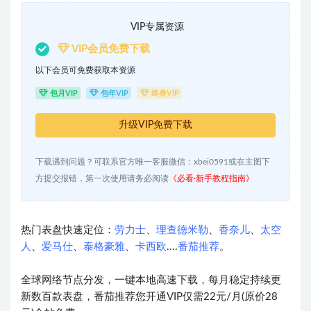
VIP专属资源
VIP会员免费下载
以下会员可免费获取本资源
包月VIP
包年VIP
终身VIP
升级VIP免费下载
下载遇到问题？可联系官方唯一客服微信：xbei0591或在主图下
方提交报错，第一次使用请务必阅读
《必看·新手教程指南》
热门表盘快速定位：
劳力士
、
理查德米勒
、
香奈儿
、
太空
人
、
爱马仕
、
泰格豪雅
、
卡西欧
....
番茄推荐
。
全球网络节点分发，一键本地高速下载，每月稳定持续更
新数百款表盘，番茄推荐您开通VIP仅需22元/月(原价28