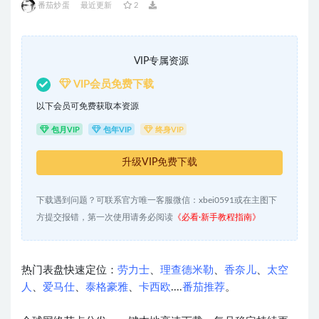
番茄炒蛋
最近更新
2
VIP专属资源
VIP会员免费下载
以下会员可免费获取本资源
包月VIP
包年VIP
终身VIP
升级VIP免费下载
下载遇到问题？可联系官方唯一客服微信：xbei0591或在主图下
方提交报错，第一次使用请务必阅读
《必看·新手教程指南》
热门表盘快速定位：
劳力士
、
理查德米勒
、
香奈儿
、
太空
人
、
爱马仕
、
泰格豪雅
、
卡西欧
....
番茄推荐
。