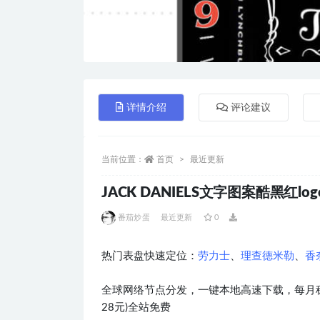
详情介绍
评论建议
当前位置：
首页
最近更新
JACK DANIELS文字图案酷黑红logo
番茄炒蛋
最近更新
0
热门表盘快速定位：
劳力士
、
理查德米勒
、
香
全球网络节点分发，一键本地高速下载，每月稳
28元)全站免费