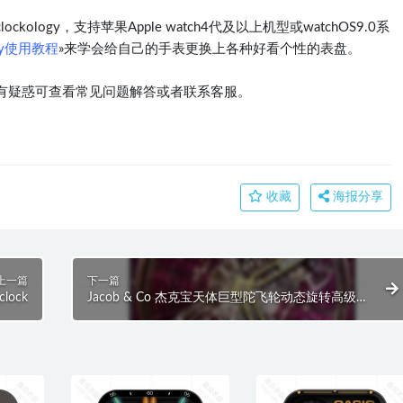
logy，支持苹果Apple watch4代及以上机型或watchOS9.0系
ogy使用教程
»来学会给自己的手表更换上各种好看个性的表盘。
有疑惑可查看常见问题解答或者联系客服。
收藏
海报分享
上一篇
下一篇
ock
Jacob & Co 杰克宝天体巨型陀飞轮动态旋转高级表
盘.clock