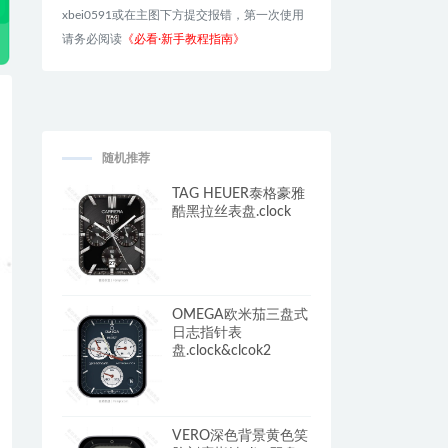
xbei0591或在主图下方提交报错，第一次使用
请务必阅读
《必看·新手教程指南》
随机推荐
TAG HEUER泰格豪雅
酷黑拉丝表盘.clock
OMEGA欧米茄三盘式
日志指针表
盘.clock&clcok2
VERO深色背景黄色笑