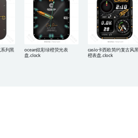
漫威系列黑
ocean炫彩绿橙荧光表
casio卡西欧简约复古风
盘.clock
橙表盘.clock