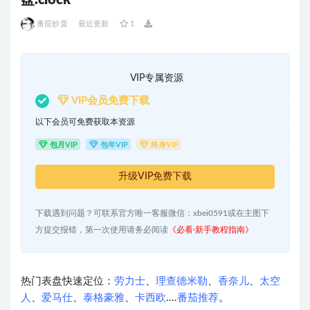
盘.clock
番茄炒蛋
最近更新
1
VIP专属资源
VIP会员免费下载
以下会员可免费获取本资源
包月VIP
包年VIP
终身VIP
升级VIP免费下载
下载遇到问题？可联系官方唯一客服微信：xbei0591或在主图下
方提交报错，第一次使用请务必阅读
《必看·新手教程指南》
热门表盘快速定位：
劳力士
、
理查德米勒
、
香奈儿
、
太空
人
、
爱马仕
、
泰格豪雅
、
卡西欧
....
番茄推荐
。