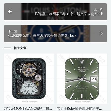
上一篇
LV酷黑方格图案巴黎东京主题文字表盘.clock
下一篇
GUESS盖尔斯古典三盘深蓝金简约表盘.clock
相关文章
万宝龙MONTBLANC炫酷巨蟒机
劳力士Rolex绿色高级简约表