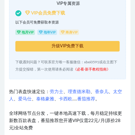
VIP专属资源
VIP会员免费下载
以下会员可免费获取本资源
包月VIP
包年VIP
终身VIP
升级VIP免费下载
下载遇到问题？可联系官方唯一客服微信：xbei0591或在主图下
方提交报错，第一次使用请务必阅读
《必看·新手教程指南》
热门表盘快速定位：
劳力士
、
理查德米勒
、
香奈儿
、
太空
人
、
爱马仕
、
泰格豪雅
、
卡西欧
....
番茄推荐
。
全球网络节点分发，一键本地高速下载，每月稳定持续更
新数百款表盘，番茄推荐您开通VIP仅需22元/月(原价28
元)全站免费