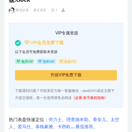
盘.clock
番茄炒蛋
最近更新
1
VIP专属资源
VIP会员免费下载
以下会员可免费获取本资源
包月VIP
包年VIP
终身VIP
升级VIP免费下载
下载遇到问题？可联系官方唯一客服微信：xbei0591或在主图下
方提交报错，第一次使用请务必阅读
《必看·新手教程指南》
热门表盘快速定位：
劳力士
、
理查德米勒
、
香奈儿
、
太空
人
、
爱马仕
、
泰格豪雅
、
卡西欧
....
番茄推荐
。