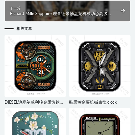
下一篇
Richard Mille Sapphire 理查德米勒盘龙机械动态高级
男士系列RM 57-03价值837万表盘.clock
相关文章
DIESEL迪塞尔威利狼金属齿轮步
酷黑黄金薯机械表盘.clock
数点了日志指针ultra单盘表
盘.clock&clock2