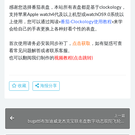
感谢您选择番茄表盘，本站所有表盘都是基于clockology，
支持苹果Apple watch4代及以上机型或watchOS9.0系统以
上使用，您可以通过阅读«
番茄·Clockology使用教程
»来学
会给自己的手表更换上各种好看个性的表盘。
首次使用请务必安装同步补丁，
点击获取
，如有疑惑可查
看常见问题解答或者联系客服。
也可以翻阅我们制作的
视频教程(点击跳转)
收藏
海报分享
上一篇
bugatti布加迪威龙杰克宝联名盘数字动态双陀飞轮高
级表盘.clcok