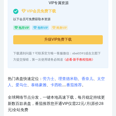
VIP专属资源
VIP会员免费下载
以下会员可免费获取本资源
包月VIP
包年VIP
终身VIP
升级VIP免费下载
下载遇到问题？可联系官方唯一客服微信：xbei0591或在主图下
方提交报错，第一次使用请务必阅读
《必看·新手教程指南》
热门表盘快速定位：
劳力士
、
理查德米勒
、
香奈儿
、
太空
人
、
爱马仕
、
泰格豪雅
、
卡西欧
....
番茄推荐
。
全球网络节点分发，一键本地高速下载，每月稳定持续更
新数百款表盘，番茄推荐您开通VIP仅需22元/月(原价28
元)全站免费