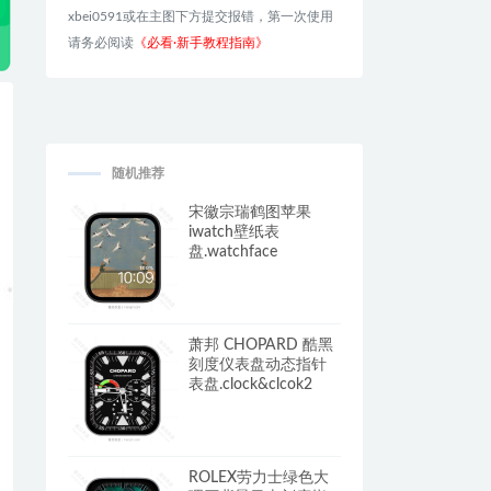
xbei0591或在主图下方提交报错，第一次使用
请务必阅读
《必看·新手教程指南》
随机推荐
宋徽宗瑞鹤图苹果
iwatch壁纸表
盘.watchface
萧邦 CHOPARD 酷黑
刻度仪表盘动态指针
表盘.clock&clcok2
ROLEX劳力士绿色大