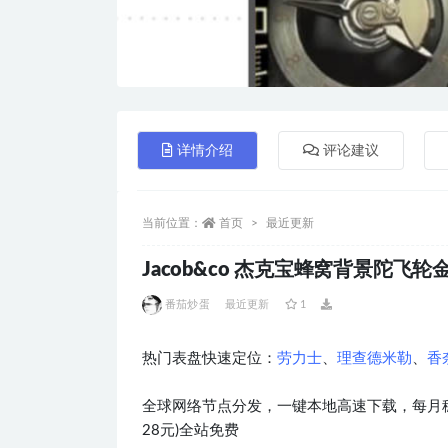
详情介绍
评论建议
当前位置：
首页
最近更新
Jacob&co 杰克宝蜂窝背景陀飞轮金
番茄炒蛋
最近更新
1
热门表盘快速定位：
劳力士
、
理查德米勒
、
香
全球网络节点分发，一键本地高速下载，每月稳
28元)全站免费