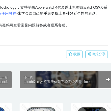
logy，支持苹果Apple watch4代及以上机型或watchOS9.0系
ogy使用教程
»来学会给自己的手表更换上各种好看个性的表盘。
有疑惑可查看常见问题解答或者联系客服。
收藏
海报分享
上一篇
下一篇
lock
Jacob&co 杰克宝天体陀飞轮高级表盘.clock