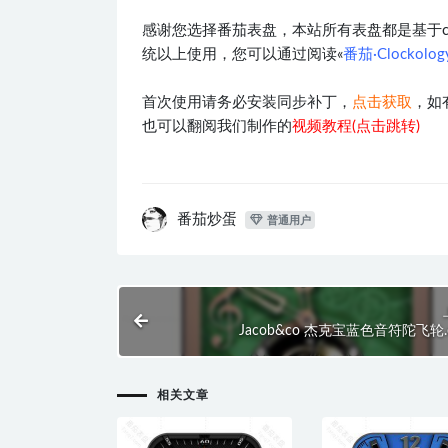
感谢您选择番茄表盘，本站所有表盘都是基于clocko
统以上使用，您可以通过阅读«
番茄·Clockol
首次使用请务必安装同步补丁，
点击获取
，如
也可以翻阅我们制作的
视频教程(点击跳转)
番茄炒蛋
普通用户
Jacob&co 杰克宝蓝色音符陀飞轮.c
相关文章