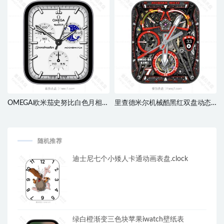
OMEGA欧米茄史努比白色月相步
里查德米尔机械酷黑红双盘动态
数电量刻度指针三盘表
表盘.clock
盘.clock&clock2
随机推荐
迪士尼七个小矮人卡通动画表盘.clock
绿白橙渐变三色块苹果iwatch壁纸表