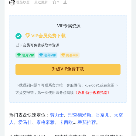
番茄炒蛋
最近更新
2
VIP专属资源
VIP会员免费下载
以下会员可免费获取本资源
包月VIP
包年VIP
终身VIP
升级VIP免费下载
下载遇到问题？可联系官方唯一客服微信：xbei0591或在主图下
方提交报错，第一次使用请务必阅读
《必看·新手教程指南》
热门表盘快速定位：
劳力士
、
理查德米勒
、
香奈儿
、
太空
人
、
爱马仕
、
泰格豪雅
、
卡西欧
....
番茄推荐
。