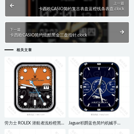
上一篇
卡西欧CASIO简约复古表盘蓝橙线条表盘.clock
下一篇
卡西欧CASIO简约炫酷黑金三盘指针.clock
相关文章
劳力士 ROLEX 潜航者浅粉橙黑日
Jaguar积爵蓝色简约机械手
志动态刻度指针表
表.clock
盘.clock&clcok2