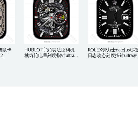
老鼠卡
HUBLOT宇舶表法拉利机
ROLEX劳力士datejust深
k2
械齿轮电量刻度指针ultra
日志动态刻度指针ultra表
表盘.clock&clcok2
盘.clock&clcok2