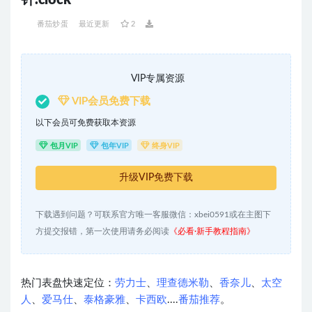
针.clock
番茄炒蛋
最近更新
2
VIP专属资源
VIP会员免费下载
以下会员可免费获取本资源
包月VIP
包年VIP
终身VIP
升级VIP免费下载
下载遇到问题？可联系官方唯一客服微信：xbei0591或在主图下
方提交报错，第一次使用请务必阅读
《必看·新手教程指南》
热门表盘快速定位：
劳力士
、
理查德米勒
、
香奈儿
、
太空
人
、
爱马仕
、
泰格豪雅
、
卡西欧
....
番茄推荐
。