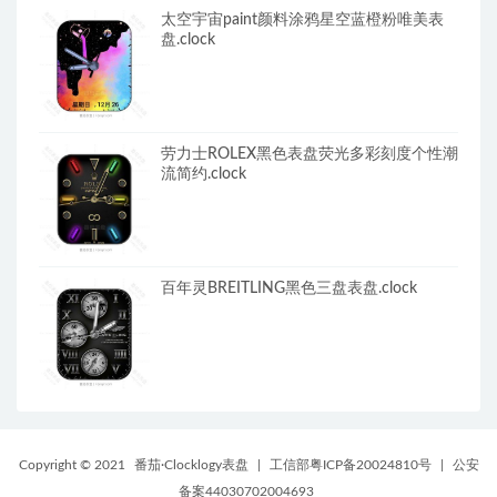
太空宇宙paint颜料涂鸦星空蓝橙粉唯美表
盘.clock
劳力士ROLEX黑色表盘荧光多彩刻度个性潮
流简约.clock
百年灵BREITLING黑色三盘表盘.clock
Copyright © 2021
番茄·Clocklogy表盘
|
工信部粤ICP备20024810号
|
公安
备案44030702004693