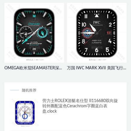
针logo表盘.clock
错宝石胖面钻石边表盘.clock
OMEGA欧米茄SEAMASTER深灰
万国 IWC MARK XVII 美国飞行
背景星期步数刻度指针ultra表
员主题酷黑刻度动态日志刻度表
盘.clock&clcok2
盘.clock&clcok2
随机推荐
劳力士ROLEX游艇名仕型 II116680双向旋
转外圈配蓝色Cerachrom字圈蓝白表
盘.clock